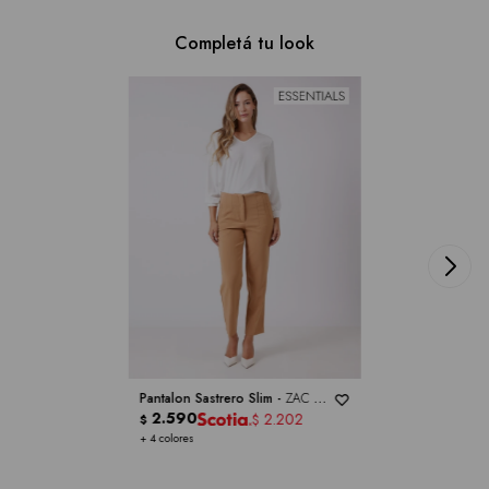
Completá tu look
Pantalon Sastrero Slim -
ZAC &
RACHEL
2.590
2.202
$
$
+ 4 colores