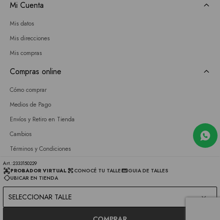
Mi Cuenta
Mis datos
Mis direcciones
Mis compras
Compras online
Cómo comprar
Medios de Pago
Envíos y Retiro en Tienda
Cambios
Términos y Condiciones
GIFT CARD
2333150229
PROBADOR VIRTUAL
CONOCÉ TU TALLE
GUIA DE TALLES
UBICAR EN TIENDA
Empresa
SELECCIONAR TALLE
Sobre nosotros
Nuestras tiendas
COMPRAR