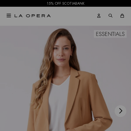
15% OFF SCOTIABANK

NOTIFICARME