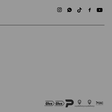


