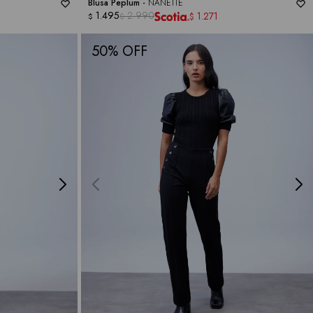
Blusa Peplum -
NANETTE
1.495
2.990
1.271
$
$
$
50