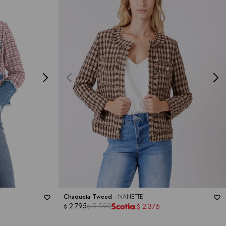
Chaqueta Tweed -
NANETTE
2.795
5.590
2.376
$
$
$