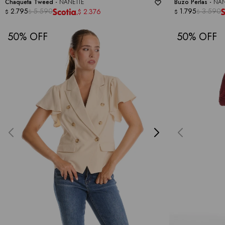
Chaqueta Tweed -
NANETTE
Buzo Perlas -
NAN
2.795
5.590
1.795
3.590
2.376
$
$
$
$
$
50
50