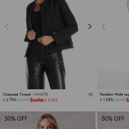
Chaqueta Tweed -
NANETTE
Pantalon Wide Le
2.795
5.590
1.595
3.190
2.376
$
$
$
$
$
50
50