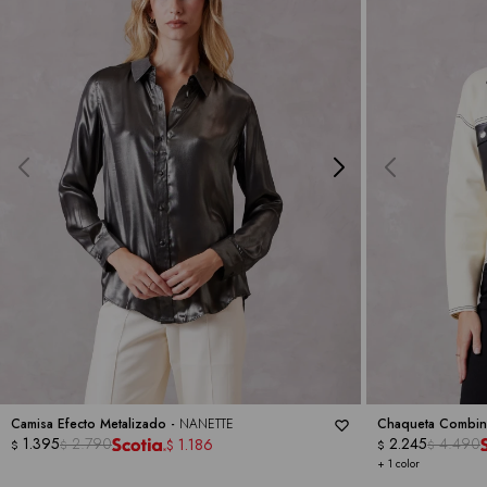
Camisa Efecto Metalizado -
NANETTE
Chaqueta Combin
1.395
2.790
2.245
4.490
1.186
$
$
$
$
$
+ 1 color