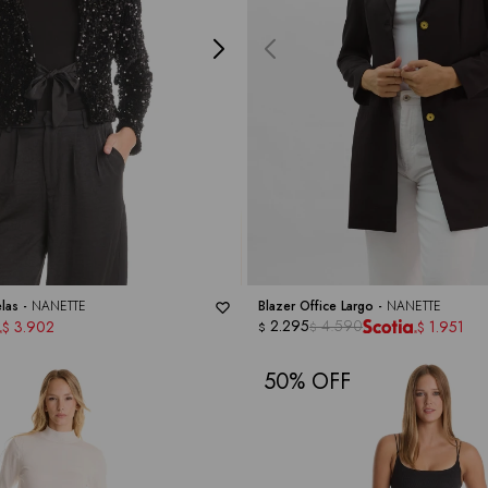
las -
NANETTE
Blazer Office Largo -
NANETTE
2.295
4.590
3.902
1.951
$
$
$
$
50