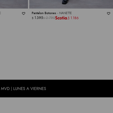
E
Pantalon Botones -
NANETTE
1.395
2.790
1.186
$
$
$