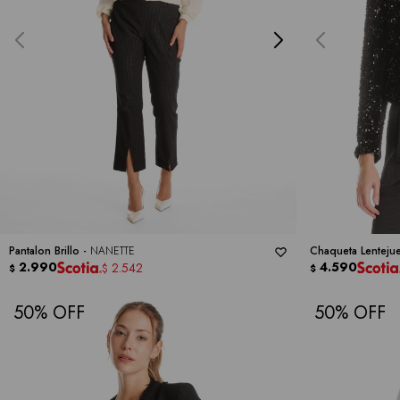
Pantalon Brillo -
NANETTE
Chaqueta Lentejue
2.990
4.590
2.542
$
$
$
50
50