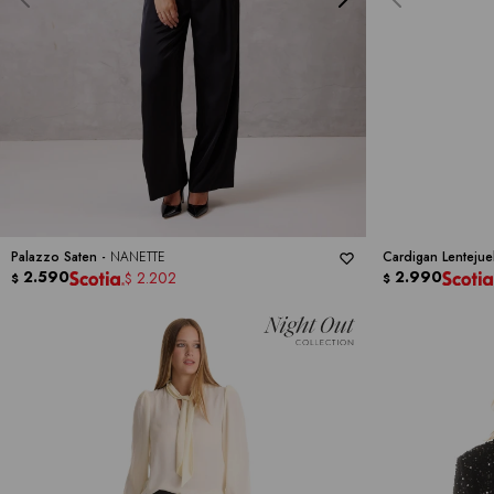
Palazzo Saten -
NANETTE
Cardigan Lentejue
2.590
2.990
2.202
$
$
$