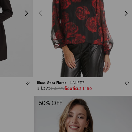
Blusa Gasa Flores -
NANETTE
1.395
2.790
1.186
$
$
$
50