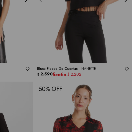
Blusa Flecos De Cuentas -
NANETTE
2.590
2.202
$
$
50