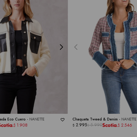
ada Eco Cuero -
NANETTE
Chaqueta Tweed & Denim -
NANETTE
2.995
5.990
1.908
2.546
$
$
$
$