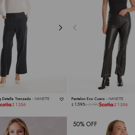
g Detalle Trenzado -
NANETTE
Pantalon Eco Cuero -
NANETTE
1.595
3.190
1.356
1.356
$
$
$
$
50