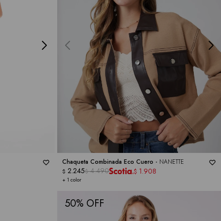
Chaqueta Combinada Eco Cuero -
NANETTE
2.245
4.490
1.908
$
$
$
+ 1 color
50