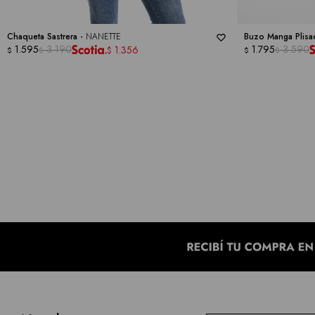
Chaqueta Sastrera -
NANETTE
Buzo Manga Plisa
1.595
3.190
1.795
3.590
1.356
$
$
$
$
$