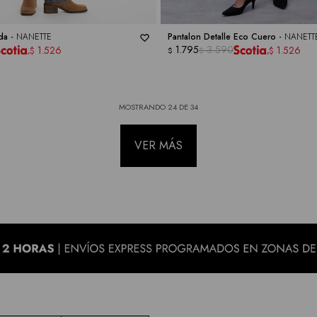
da -
NANETTE
Pantalon Detalle Eco Cuero -
NANETT
1.795
3.590
1.526
1.526
$
$
$
$
MOSTRANDO
24
DE
34
VER MÁS