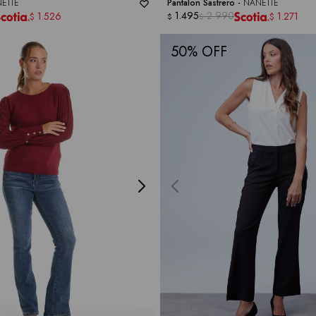
ETTE
Pantalon Sastrero -
NANETTE
1.495
2.990
1.526
1.271
$
$
$
$
50