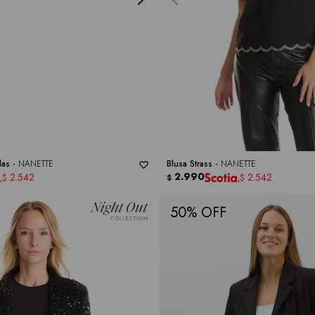
las -
NANETTE
Blusa Strass -
NANETTE
2.990
2.542
2.542
$
$
$
50