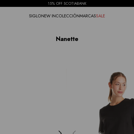
15% OFF SCOTIABANK
SIGLO
NEW IN
COLECCIÓN
MARCAS
SALE
Nanette