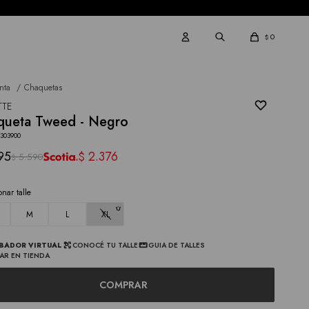
0
$
nta
Chaquetas
TTE
queta Tweed - Negro
3303900
95
2.376
$
5.590
$
onar talle
M
L
XL
BADOR VIRTUAL
CONOCÉ TU TALLE
GUIA DE TALLES
AR EN TIENDA
COMPRAR