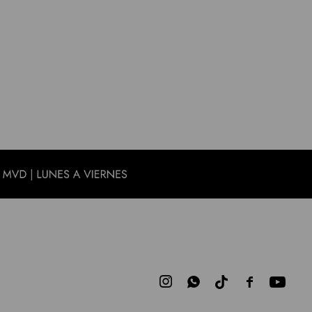


