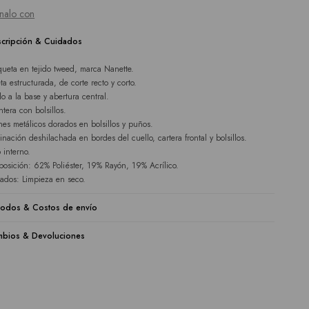
nalo con
cripción & Cuidados
ueta en tejido tweed, marca Nanette.
ta estructurada, de corte recto y corto.
lo a la base y abertura central.
ntera con bolsillos.
nes metálicos dorados en bolsillos y puños.
inación deshilachada en bordes del cuello, cartera frontal y bolsillos.
 interno.
osición: 62% Poliéster, 19% Rayón, 19% Acrílico.
ados: Limpieza en seco.
odos & Costos de envío
bios & Devoluciones