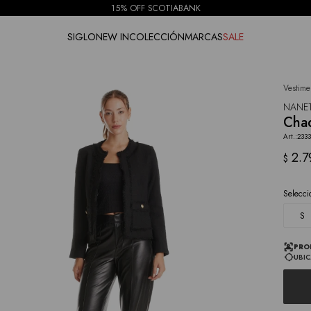
15% OFF SCOTIABANK
SIGLO
NEW IN
COLECCIÓN
MARCAS
SALE
Vestime
NOTIFICARME
NANE
Cha
233
2.7
$
Selecci
S
PRO
UBIC