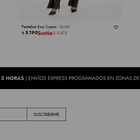
Pantalon Eco Cuero -
ELAN
5.190
4.412
$
$
SUSCRIBIRME