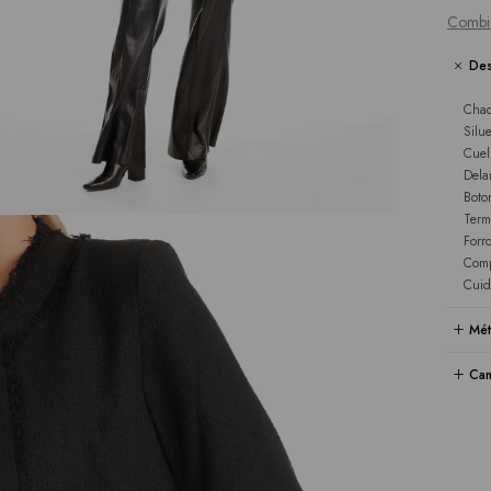
Combi
Des
Chaq
Silue
Cuel
Dela
Boto
Term
Forro
Comp
Cuid
Mét
Cam