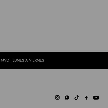


