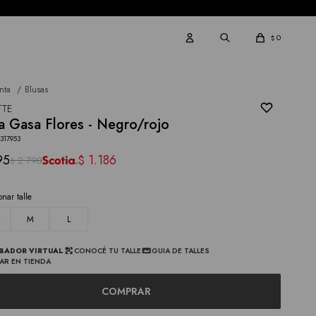
0
$
nta
Blusas
TTE
a Gasa Flores - Negro/rojo
317953
95
1.186
$
2.790
$
onar talle
M
L
BADOR VIRTUAL
CONOCÉ TU TALLE
GUIA DE TALLES
AR EN TIENDA
COMPRAR