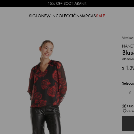
15% OFF SCOTIABANK
SIGLO
NEW IN
COLECCIÓN
MARCAS
SALE
Vestime
NOTIFICARME
NANE
Blus
2333
1.3
$
Selecci
S
PRO
UBIC