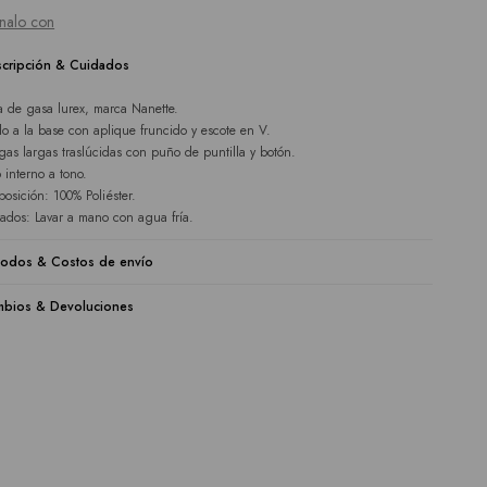
nalo con
cripción & Cuidados
a de gasa lurex, marca Nanette.
lo a la base con aplique fruncido y escote en V.
as largas traslúcidas con puño de puntilla y botón.
o interno a tono.
osición: 100% Poliéster.
ados: Lavar a mano con agua fría.
odos & Costos de envío
bios & Devoluciones