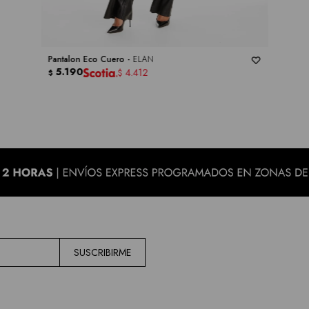
Pantalon Eco Cuero -
ELAN
5.190
4.412
$
$
SUSCRIBIRME