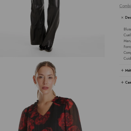
Combi
Des
Blus
Cuel
Mang
Forr
Comp
Cuid
Mét
Cam