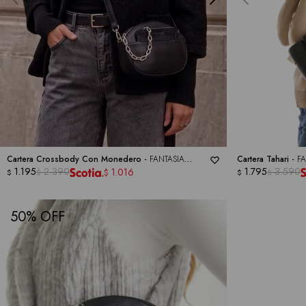
Cartera Crossbody Con Monedero -
FANTASIA
Cartera Tahari -
FA
TAHARI
1.195
2.390
1.795
3.590
1.016
$
$
$
$
$
50