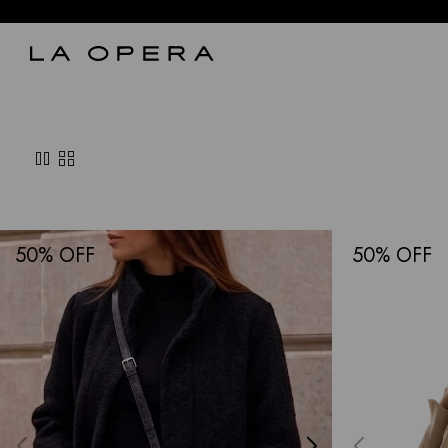
pause
grid_view
50
50