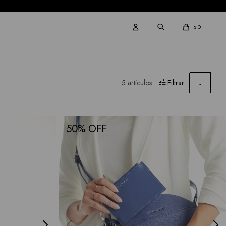
0
$
5 artículos
50