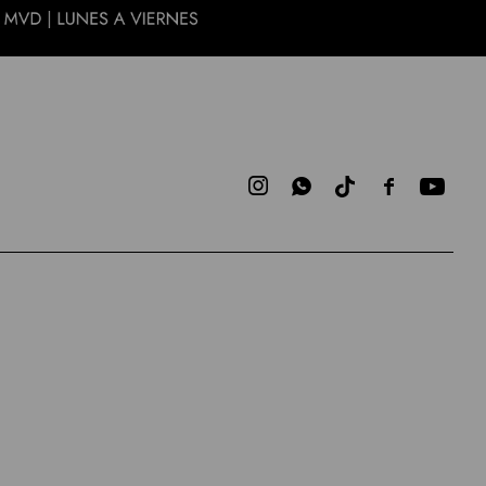


