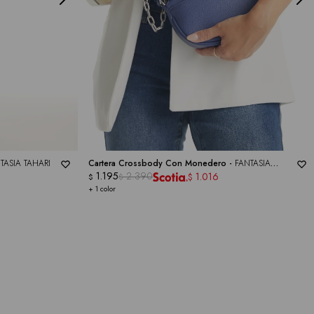
TASIA TAHARI
Cartera Crossbody Con Monedero -
FANTASIA
TAHARI
1.195
2.390
1.016
$
$
$
+ 1 color