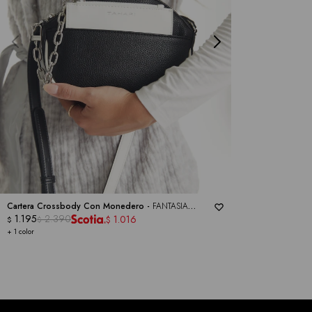
Cartera Crossbody Con Monedero -
FANTASIA
TAHARI
1.195
2.390
1.016
$
$
$
+ 1 color