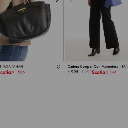
NTASIA TAHARI
Cartera Cooper Con Monedero -
FAN
995
1.990
1.526
846
$
$
$
$