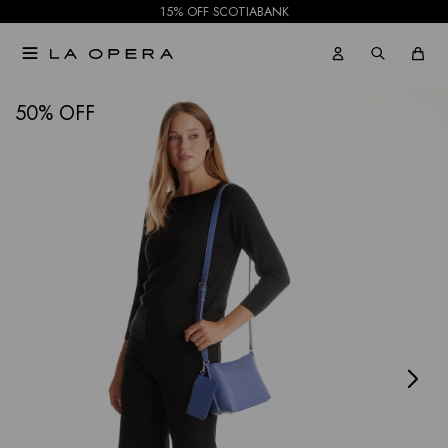
15% OFF SCOTIABANK

NOTIFICARME
50