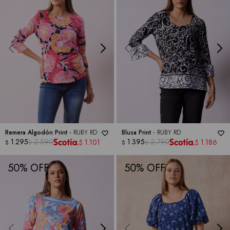
Remera Algodón Print -
RUBY RD
Blusa Print -
RUBY RD
1.295
2.590
1.395
2.790
1.101
1.186
$
$
$
$
$
$
50
50