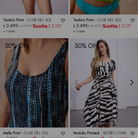
Tankini Print -
CLUB DEL SOL
Tankini Print -
CLUB DEL SOL
2.495
4.990
2.495
4.990
2.121
2.121
$
$
$
$
$
$
+ 1 color
+ 1 color
50
50
Malla Print -
CLUB DEL SOL
Vestido Printed -
SECRET CHARM