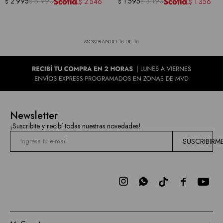
2.995
5.990
BY LUXOLOGY
1.595
3.190
2.546
1.356
$
$
$
$
$
$
MOSTRANDO
16
DE
16
Newsletter
¡Suscribite y recibí todas nuestras novedades!
SUSCRIBIRM


