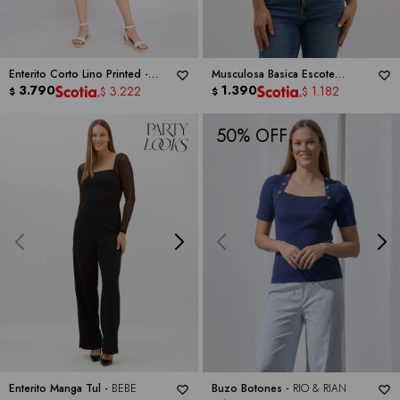
Enterito Corto Lino Printed -
Musculosa Basica Escote
ALLIE ROSE
3.790
Cuadrado -
1.390
NEW YORK LAUNDRY
3.222
1.182
$
$
$
$
50
Enterito Manga Tul -
BEBE
Buzo Botones -
RIO & RIAN