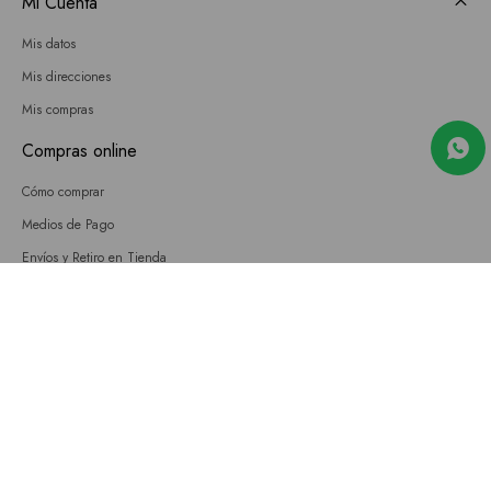
Mi Cuenta
Mis datos
Mis direcciones
Mis compras
Compras online
Cómo comprar
Medios de Pago
Envíos y Retiro en Tienda
Cambios
Términos y Condiciones
GIFT CARD
Empresa
Sobre nosotros
Nuestras tiendas