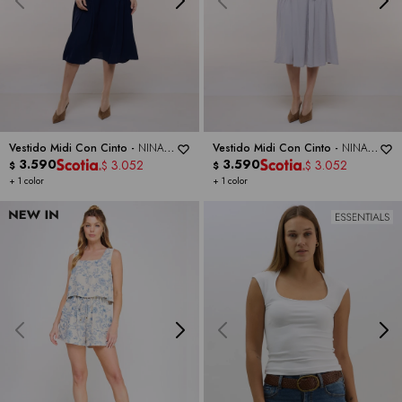
Vestido Midi Con Cinto -
NINA
Vestido Midi Con Cinto -
NINA
LEONARD
3.590
LEONARD
3.590
3.052
3.052
$
$
$
$
+ 1 color
+ 1 color