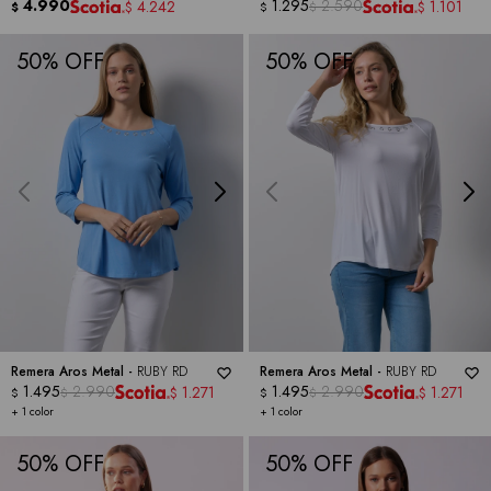
4.990
1.295
2.590
4.242
1.101
$
$
$
$
$
50
50
Remera Aros Metal -
RUBY RD
Remera Aros Metal -
RUBY RD
1.495
2.990
1.495
2.990
1.271
1.271
$
$
$
$
$
$
+ 1 color
+ 1 color
50
50