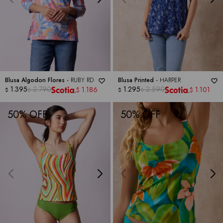
Blusa Algodon Flores -
RUBY RD
Blusa Printed -
HARPER
1.395
2.790
1.295
2.590
1.186
1.101
$
$
$
$
$
$
50
50