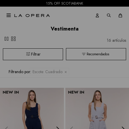
15% OFF SCOTIABANK

Vestimenta
pause
grid_view
16 artículos
Recomendados
Filtrando por:
Escote:
Cuadrado