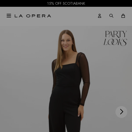
15% OFF SCOTIABANK

NOTIFICARME