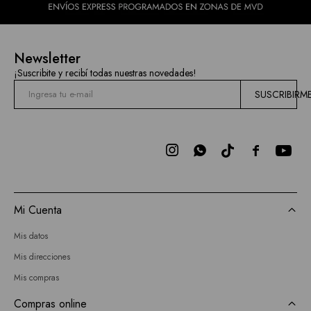
Newsletter
¡Suscribite y recibí todas nuestras novedades!
SUSCRIBIRM



Mi Cuenta
Mis datos
Mis direcciones
Mis compras
Compras online