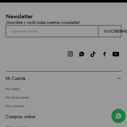
Newsletter
¡Suscribite y recibí todas nuestras novedades!
SUSCRIBIRM



Mi Cuenta
Mis datos
Mis direcciones
Mis compras
Compras online