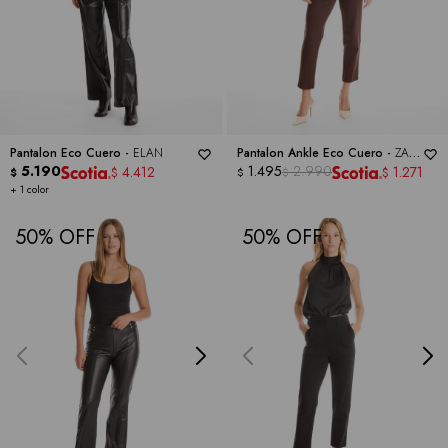
Pantalon Eco Cuero -
ELAN
Pantalon Ankle Eco Cuero -
ZAC
5.190
& RACHEL
1.495
2.990
4.412
1.271
$
$
$
$
$
+ 1 color
50
50