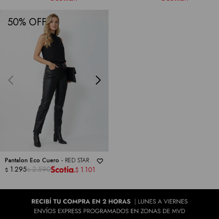
50
Pantalon Eco Cuero -
RED STAR
1.295
2.590
1.101
$
$
$