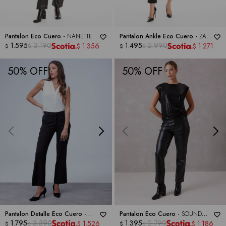
Pantalon Eco Cuero -
NANETTE
Pantalon Ankle Eco Cuero -
ZAC
1.595
3.190
& RACHEL
1.495
2.990
1.356
1.271
$
$
$
$
$
$
50
50
Pantalon Detalle Eco Cuero -
Pantalon Eco Cuero -
SOUND
NANETTE
1.795
3.590
STYLE
1.395
2.790
1.526
1.186
$
$
$
$
$
$