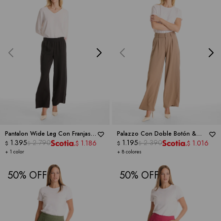
Pantalon Wide Leg Con Franjas
Palazzo Con Doble Botón &
Deportivas -
1.395
2.790
ZAC & RACHEL
Cintura Elástica -
1.195
2.390
DICTIONARY
1.186
1.016
$
$
$
$
$
$
+ 1 color
+ 8 colores
50
50