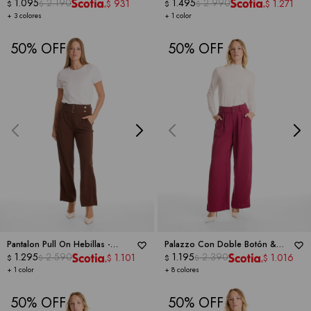
NINETY CLOTHING
1.095
2.190
1.495
2.990
931
1.271
$
$
$
$
$
$
+ 3 colores
+ 1 color
50
50
Pantalon Pull On Hebillas -
Palazzo Con Doble Botón &
DICTIONARY
1.295
2.590
Cintura Elástica -
1.195
2.390
DICTIONARY
1.101
1.016
$
$
$
$
$
$
+ 1 color
+ 8 colores
50
50