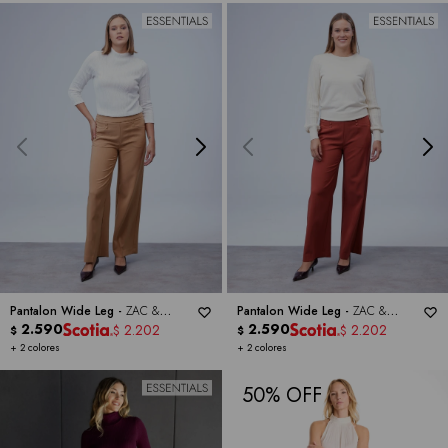
Pantalon Wide Leg -
ZAC &
Pantalon Wide Leg -
ZAC &
RACHEL
2.590
RACHEL
2.590
2.202
2.202
$
$
$
$
+ 2 colores
+ 2 colores
50