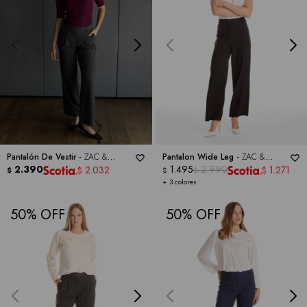
Pantalón De Vestir -
ZAC &
Pantalon Wide Leg -
ZAC &
RACHEL
2.390
RACHEL
1.495
2.990
2.032
1.271
$
$
$
$
$
+ 3 colores
50
50