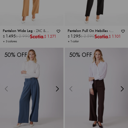
Pantalon Wide Leg -
ZAC &
Pantalon Pull On Hebillas -
RACHEL
1.495
2.990
DICTIONARY
1.295
2.590
1.271
1.101
$
$
$
$
$
$
+ 3 colores
+ 1 color
50
50