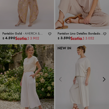
Pantalón Gold -
AMERICA &
Pantalon Lino Detalles Bordado -
BEYOND
4.590
ALLIE ROSE
3.590
3.902
3.052
$
$
$
$