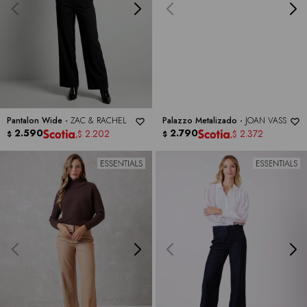
Pantalon Wide -
ZAC & RACHEL
Palazzo Metalizado -
JOAN VASS
2.590
2.790
2.202
2.372
$
$
$
$