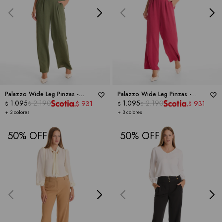
Palazzo Wide Leg Pinzas -
Palazzo Wide Leg Pinzas -
NINETY CLOTHING
1.095
2.190
NINETY CLOTHING
1.095
2.190
931
931
$
$
$
$
$
$
+ 3 colores
+ 3 colores
50
50