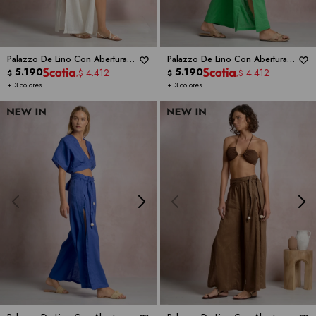
Palazzo De Lino Con Aberturas
Palazzo De Lino Con Aberturas
Laterales Y Cinto -
5.190
ELAN
Laterales Y Cinto -
5.190
ELAN
4.412
4.412
$
$
$
$
+ 3 colores
+ 3 colores