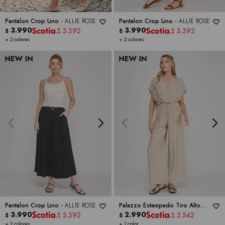
Pantalon Crop Lino -
ALLIE ROSE
Pantalon Crop Lino -
ALLIE ROSE
3.990
3.990
3.392
3.392
$
$
$
$
+ 2 colores
+ 2 colores
Pantalon Crop Lino -
ALLIE ROSE
Palazzo Estampado Tiro Alto
3.990
Con Cintura Elastizada -
2.990
ALLIE
3.392
2.542
$
$
$
$
ROSE
+ 2 colores
+ 1 color