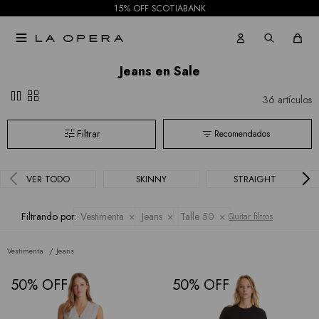
15% OFF SCOTIABANK

Jeans en Sale
pause
grid_view
36 artículos
Recomendados
VER TODO
SKINNY
STRAIGHT
Filtrando por:
Vestimenta
Jeans
Talle 50
Quitar filtros
Vestimenta
Jeans
50
50