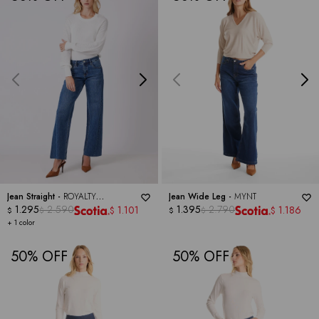
Jean Straight -
ROYALTY
Jean Wide Leg -
MYNT
COLLECTION
1.295
2.590
1.395
2.790
1.101
1.186
$
$
$
$
$
$
+ 1 color
50
50