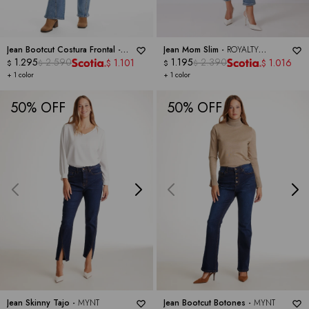
Jean Bootcut Costura Frontal -
Jean Mom Slim -
ROYALTY
ROYALTY COLLECTION
1.295
2.590
COLLECTION
1.195
2.390
1.101
1.016
$
$
$
$
$
$
+ 1 color
+ 1 color
50
50
Jean Skinny Tajo -
MYNT
Jean Bootcut Botones -
MYNT