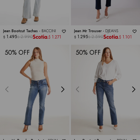
Jean Bootcut Tachas -
BACCINI
Jean Mr Trouser -
DJEANS
1.495
2.990
1.295
2.590
1.271
1.101
$
$
$
$
$
$
50
50