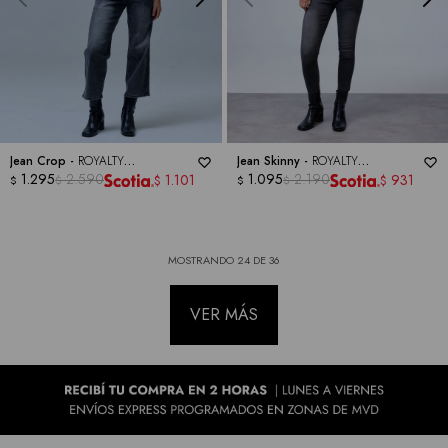
Jean Crop -
ROYALTY
Jean Skinny -
ROYALTY
COLLECTION
1.295
2.590
COLLECTION
1.095
2.190
1.101
931
$
$
$
$
$
$
MOSTRANDO
24
DE
36
VER MÁS