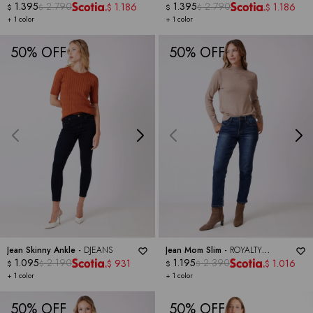
1.395
2.790
1.395
2.790
1.186
1.186
$
$
$
$
$
$
+ 1 color
+ 1 color
50
50
Jean Skinny Ankle -
DJEANS
Jean Mom Slim -
ROYALTY
1.095
2.190
COLLECTION
1.195
2.390
931
1.016
$
$
$
$
$
$
+ 1 color
+ 1 color
50
50