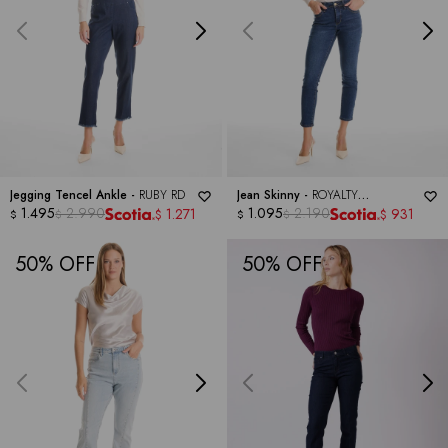
Jegging Tencel Ankle -
RUBY RD
Jean Skinny -
ROYALTY
1.495
2.990
COLLECTION
1.095
2.190
1.271
931
$
$
$
$
$
$
50
50