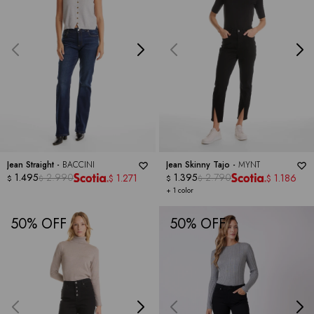
Jean Straight -
BACCINI
Jean Skinny Tajo -
MYNT
1.495
2.990
1.395
2.790
1.271
1.186
$
$
$
$
$
$
+ 1 color
50
50