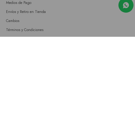
Medios de Pago
Envíos y Retiro en Tienda
Cambios
Términos y Condiciones
GIFT CARD
Empresa
Sobre nosotros
Nuestras tiendas
Únete a nuestro equipo
Contacto