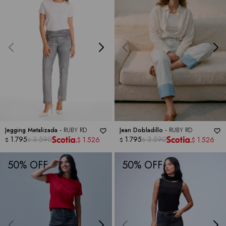
Jegging Metalizada -
RUBY RD
Jean Dobladillo -
RUBY RD
1.795
3.590
1.795
3.590
1.526
1.526
$
$
$
$
$
$
50
50