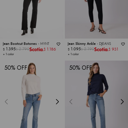
Jean Bootcut Botones -
MYNT
Jean Skinny Ankle -
DJEANS
1.395
2.790
1.095
2.190
1.186
931
$
$
$
$
$
$
+ 1 color
+ 1 color
50
50