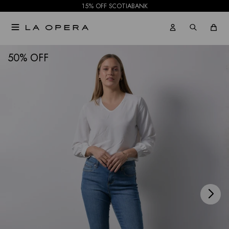
15% OFF SCOTIABANK

NOTIFICARME
50