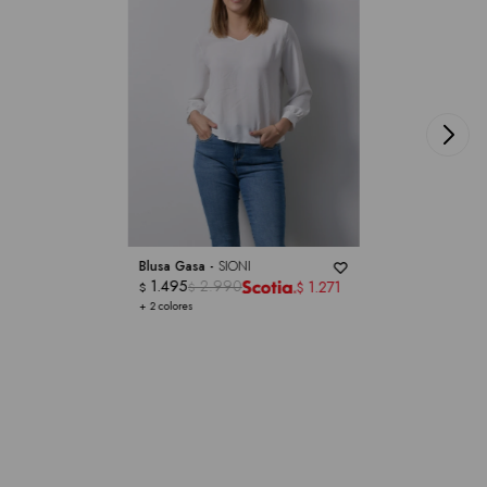
Blusa Gasa -
SIONI
1.495
2.990
1.271
$
$
$
+ 2 colores