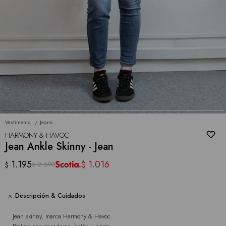
Vestimenta
Jeans
HARMONY & HAVOC
Jean Ankle Skinny - Jean
1.195
1.016
$
2.390
$
$
Descripción & Cuidados
Jean skinny, marca Harmony & Havoc.