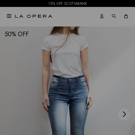
15% OFF SCOTIABANK

NOTIFICARME
50