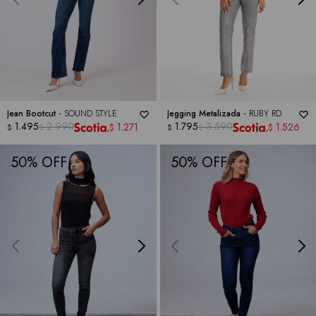
Jean Bootcut -
SOUND STYLE
Jegging Metalizada -
RUBY RD
1.495
2.990
1.795
3.590
1.271
1.526
$
$
$
$
$
$
50
50