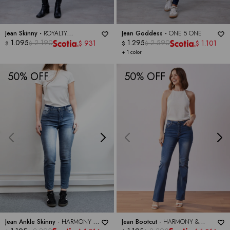
Jean Skinny -
ROYALTY
Jean Goddess -
ONE 5 ONE
COLLECTION
1.095
2.190
1.295
2.590
931
1.101
$
$
$
$
$
$
+ 1 color
50
50
Jean Ankle Skinny -
HARMONY &
Jean Bootcut -
HARMONY &