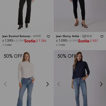
Jean Bootcut Botones -
MYNT
Jean Skinny Ankle -
DJEANS
1.395
2.790
1.095
2.190
1.186
931
$
$
$
$
$
$
+ 1 color
+ 1 color
50
50