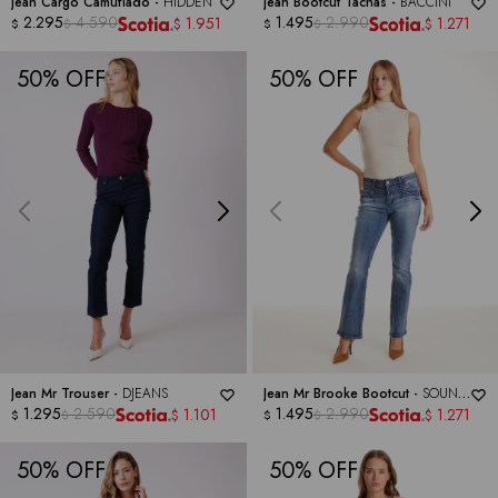
Jean Cargo Camuflado -
HIDDEN
Jean Bootcut Tachas -
BACCINI
2.295
4.590
1.495
2.990
1.951
1.271
$
$
$
$
$
$
50
50
Jean Mr Trouser -
DJEANS
Jean Mr Brooke Bootcut -
SOUND
1.295
2.590
STYLE
1.495
2.990
1.101
1.271
$
$
$
$
$
$
50
50