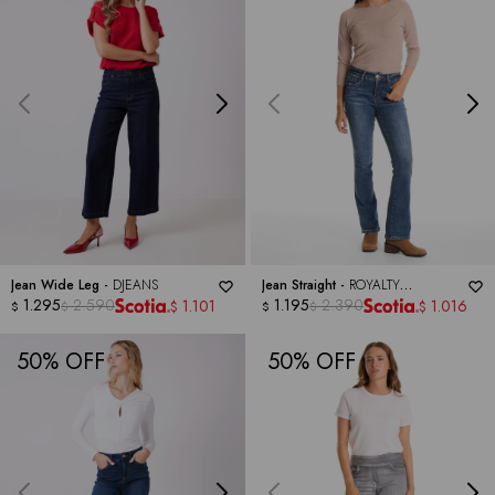
Jean Wide Leg -
DJEANS
Jean Straight -
ROYALTY
1.295
2.590
COLLECTION
1.195
2.390
1.101
1.016
$
$
$
$
$
$
50
50