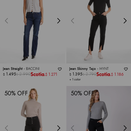
Jean Straight -
BACCINI
Jean Skinny Tajo -
MYNT
1.495
2.990
1.395
2.790
1.271
1.186
$
$
$
$
$
$
+ 1 color
50
50