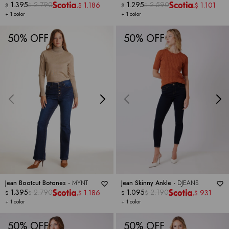
1.395
2.790
ROYALTY COLLECTION
1.295
2.590
1.186
1.101
$
$
$
$
$
$
+ 1 color
+ 1 color
50
50
Jean Bootcut Botones -
MYNT
Jean Skinny Ankle -
DJEANS
1.395
2.790
1.095
2.190
1.186
931
$
$
$
$
$
$
+ 1 color
+ 1 color
50
50