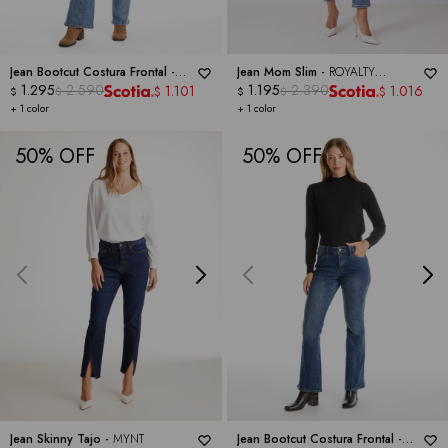
Jean Bootcut Costura Frontal -
Jean Mom Slim -
ROYALTY
ROYALTY COLLECTION
1.295
2.590
COLLECTION
1.195
2.390
1.101
1.016
$
$
$
$
$
$
+ 1 color
+ 1 color
50
50
Jean Skinny Tajo -
MYNT
Jean Bootcut Costura Frontal -