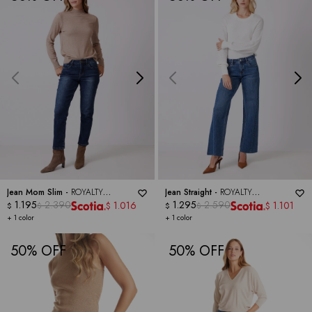
Jean Mom Slim -
ROYALTY
Jean Straight -
ROYALTY
COLLECTION
1.195
2.390
COLLECTION
1.295
2.590
1.016
1.101
$
$
$
$
$
$
+ 1 color
+ 1 color
50
50