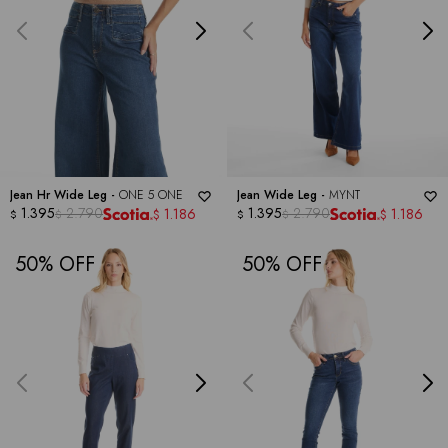
Jean Hr Wide Leg -
ONE 5 ONE
Jean Wide Leg -
MYNT
1.395
2.790
1.395
2.790
1.186
1.186
$
$
$
$
$
$
50
50