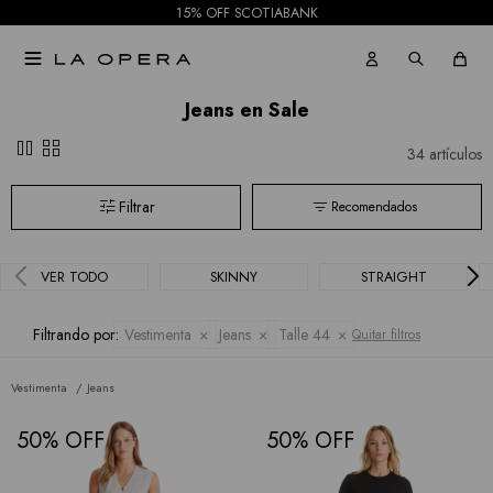
15% OFF SCOTIABANK

Jeans en Sale
pause
grid_view
34 artículos
Recomendados
VER TODO
SKINNY
STRAIGHT
Filtrando por:
Vestimenta
Jeans
Talle 44
Quitar filtros
Vestimenta
Jeans
50
50