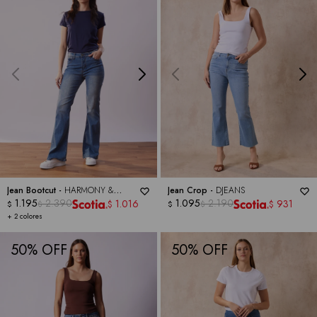
Jean Bootcut -
HARMONY &
Jean Crop -
DJEANS
HAVOC
1.195
2.390
1.095
2.190
1.016
931
$
$
$
$
$
$
+ 2 colores
50
50