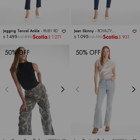
Jegging Tencel Ankle -
RUBY RD
Jean Skinny -
ROYALTY
1.495
2.990
COLLECTION
1.095
2.190
1.271
931
$
$
$
$
$
$
50
50