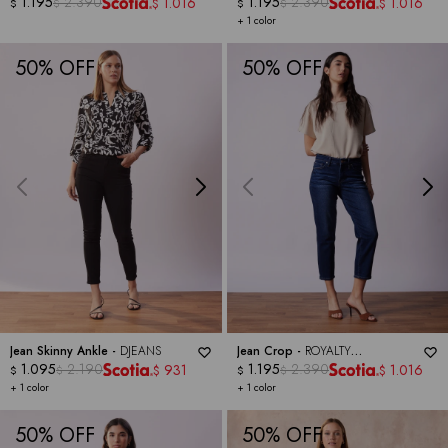
HAVOC
1.195
2.390
HAVOC
1.195
2.390
1.016
1.016
$
$
$
$
$
$
+ 1 color
50
50
Jean Skinny Ankle -
DJEANS
Jean Crop -
ROYALTY
1.095
2.190
COLLECTION
1.195
2.390
931
1.016
$
$
$
$
$
$
+ 1 color
+ 1 color
50
50