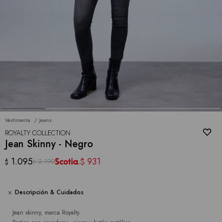
Vestimenta
Jeans
ROYALTY COLLECTION
Jean Skinny - Negro
1.095
931
$
2.190
$
$
Descripción & Cuidados
Jean skinny, marca Royalty.