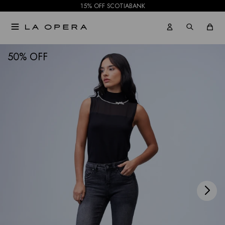
15% OFF SCOTIABANK

NOTIFICARME
50