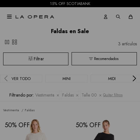
Todas
15% OFF SCOTIABANK
las

marcas
Faldas en Sale
pause
grid_view
3 artículos
Recomendados
VER TODO
MINI
MIDI
Filtrando por:
Vestimenta
Faldas
Talle 00
Quitar filtros
Vestimenta
Faldas
50
50