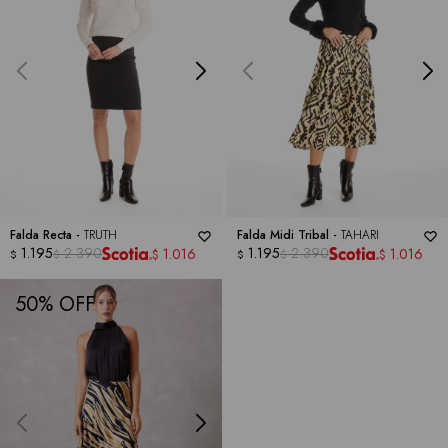
Falda Recta -
TRUTH
Falda Midi Tribal -
TAHARI
1.195
2.390
1.195
2.390
1.016
1.016
$
$
$
$
$
$
50