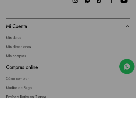



Mi Cuenta
Mis datos
Mis direcciones
Mis compras
Compras online
Cómo comprar
Medios de Pago
Envíos y Retiro en Tienda
Cambios
Términos y Condiciones
GIFT CARD
Empresa