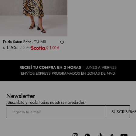
Falda Saten Print -
TAHARI
1.195
2.390
1.016
$
$
$
Newsletter
¡Suscribite y recibí todas nuestras novedades!
SUSCRIBIRM