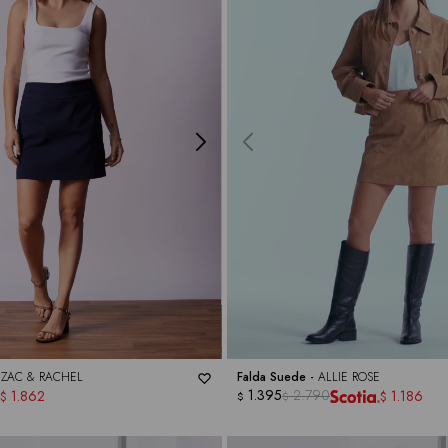
-
ZAC & RACHEL
Falda Suede -
ALLIE ROSE
1.395
2.790
1.862
1.186
$
$
$
$