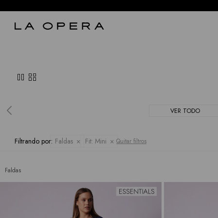
pause
grid_view
VER TODO
Filtrando por:
Faldas
Fit:
Mini
Quitar filtros
Faldas