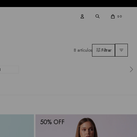
0
$
8 artículos
I
50
50