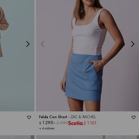
Falda Con Short -
ZAC & RACHEL
1.295
2.590
1.101
$
$
$
+ 4 colores