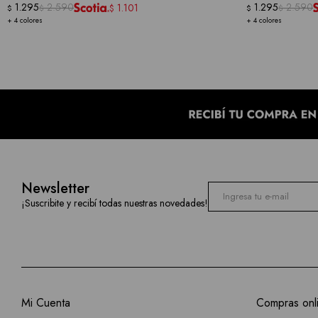
1.295
2.590
1.295
2.590
1.101
$
$
$
$
$
+ 4 colores
+ 4 colores
Newsletter
¡Suscribite y recibí todas nuestras novedades!
Mi Cuenta
Compras onl