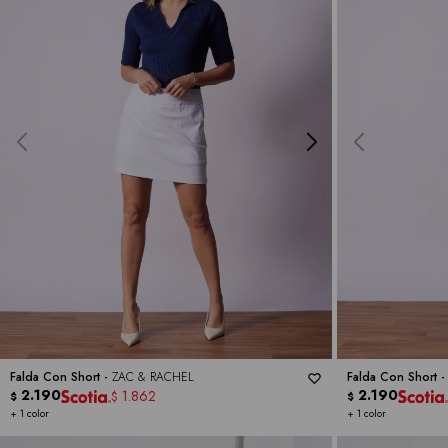
Falda Con Short -
ZAC & RACHEL
Falda Con Short 
2.190
2.190
1.862
$
$
$
+ 1 color
+ 1 color