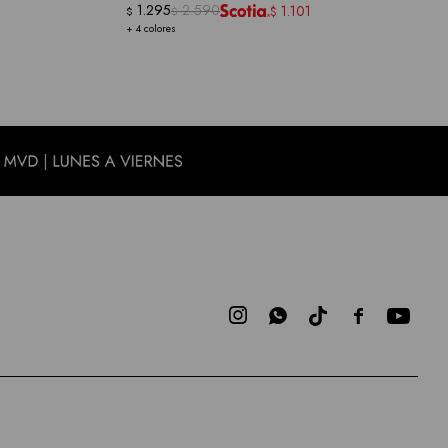
1.295
2.590
1.101
$
$
$
+ 4 colores


