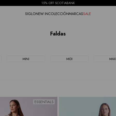
15% OFF SCOTIABANK
SIGLO
NEW IN
COLECCIÓN
MARCAS
SALE
Faldas
MINI
MIDI
MAX