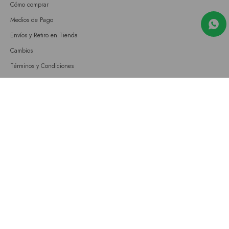
Cómo comprar
Medios de Pago
Envíos y Retiro en Tienda
Cambios
Términos y Condiciones
GIFT CARD
Empresa
Sobre nosotros
Nuestras tiendas
Únete a nuestro equipo
Contacto