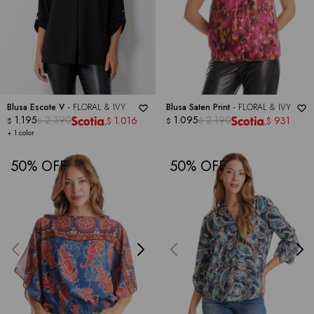
Blusa Escote V -
FLORAL & IVY
Blusa Saten Print -
FLORAL & IVY
1.195
2.390
1.095
2.190
1.016
931
$
$
$
$
$
$
+ 1 color
50
50