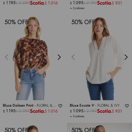
IVY
1.195
2.390
1.095
2.190
1.016
931
$
$
$
$
$
$
+ 3 colores
50
50
Blusa Dolman Print -
FLORAL &
Blusa Escote V -
FLORAL & IVY
IVY
1.195
2.390
1.095
2.190
1.016
931
$
$
$
$
$
$
+ 3 colores
50
50