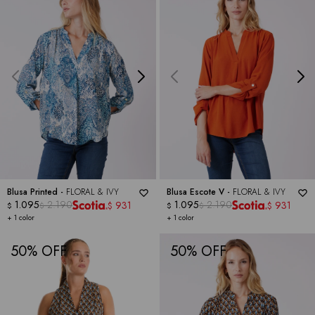
Blusa Printed -
FLORAL & IVY
Blusa Escote V -
FLORAL & IVY
1.095
2.190
1.095
2.190
931
931
$
$
$
$
$
$
+ 1 color
+ 1 color
50
50