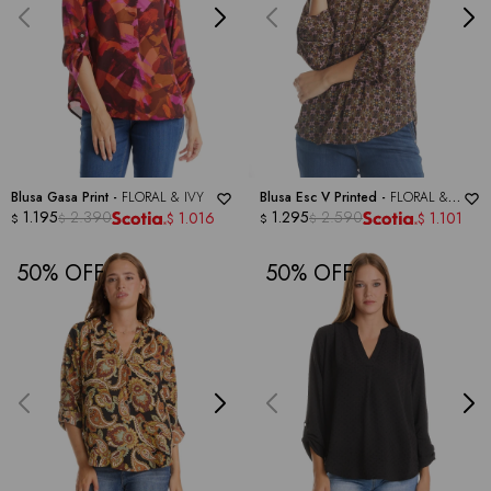
Blusa Gasa Print -
FLORAL & IVY
Blusa Esc V Printed -
FLORAL &
1.195
2.390
IVY
1.295
2.590
1.016
1.101
$
$
$
$
$
$
50
50