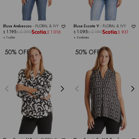
Blusa Arabescos -
FLORAL & IVY
Blusa Escote V -
FLORAL & IVY
1.195
2.390
1.095
2.190
1.016
931
$
$
$
$
$
$
+ 1 color
+ 3 colores
50
50