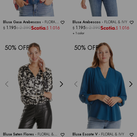
Blusa Gasa Arabescos -
FLORAL
Blusa Arabescos -
FLORAL & IVY
& IVY
1.195
2.390
1.195
2.390
1.016
1.016
$
$
$
$
$
$
+ 1 color
50
50
Blusa Saten Flores -
FLORAL &
Blusa Escote V -
FLORAL & IVY