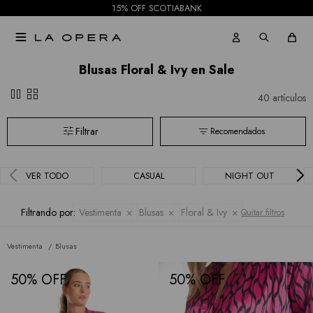
15% OFF SCOTIABANK

Blusas Floral & Ivy en Sale
pause
grid_view
40 artículos
Recomendados
VER TODO
CASUAL
NIGHT OUT
Filtrando por:
Vestimenta
Blusas
Floral & Ivy
Quitar filtros
Vestimenta
Blusas
50
50