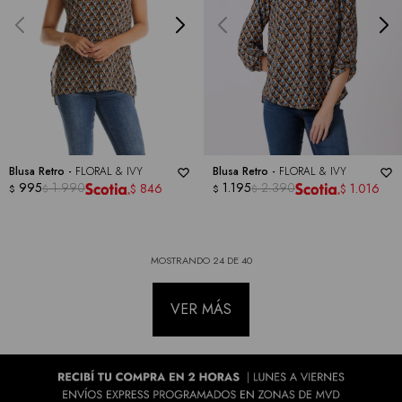
Blusa Retro -
FLORAL & IVY
Blusa Retro -
FLORAL & IVY
995
1.990
1.195
2.390
846
1.016
$
$
$
$
$
$
MOSTRANDO
24
DE
40
VER MÁS