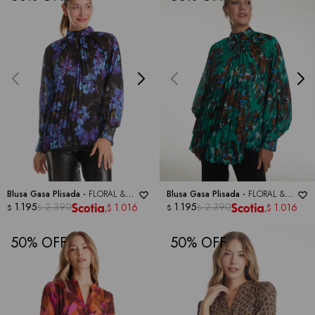
Blusa Gasa Plisada -
FLORAL &
Blusa Gasa Plisada -
FLORAL &
IVY
1.195
2.390
IVY
1.195
2.390
1.016
1.016
$
$
$
$
$
$
50
50