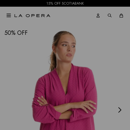
15% OFF SCOTIABANK

NOTIFICARME
50