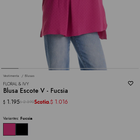
Vestimenta
Blusas
FLORAL & IVY
Blusa Escote V - Fucsia
1.195
1.016
$
2.390
$
$
Variantes:
Fucsia