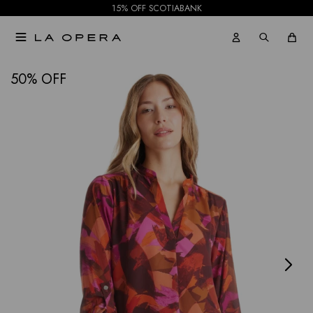
15% OFF SCOTIABANK

NOTIFICARME
50