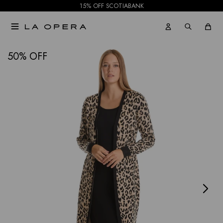
15% OFF SCOTIABANK

NOTIFICARME
50