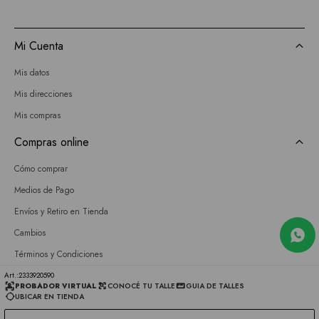
Mi Cuenta
Mis datos
Mis direcciones
Mis compras
Compras online
Cómo comprar
Medios de Pago
Envíos y Retiro en Tienda
Cambios
Términos y Condiciones
GIFT CARD
2333920590
PROBADOR VIRTUAL
CONOCÉ TU TALLE
GUIA DE TALLES
UBICAR EN TIENDA
Empresa