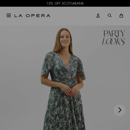
15% OFF SCOTIABANK

NOTIFICARME