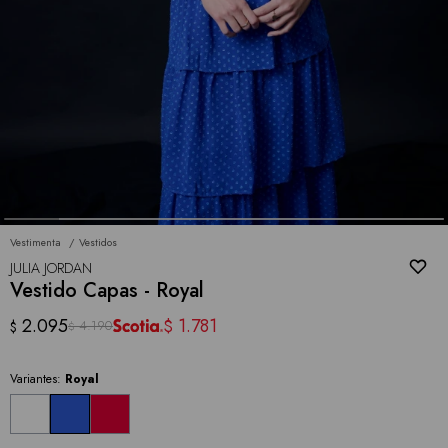
Vestimenta
Vestidos
JULIA JORDAN
Vestido Capas - Royal
2.095
1.781
$
4.190
$
$
Variantes:
Royal