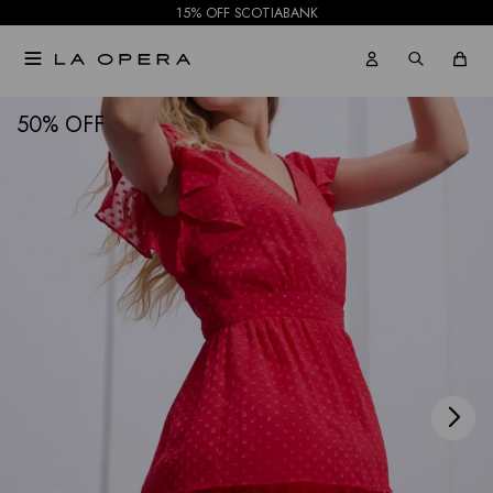
15% OFF SCOTIABANK

NOTIFICARME
50