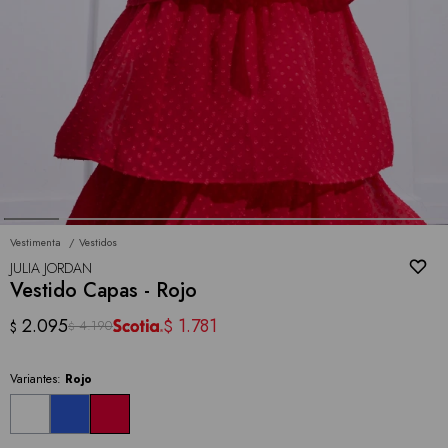
Vestimenta
Vestidos
JULIA JORDAN
Vestido Capas - Rojo
2.095
1.781
$
4.190
$
$
Variantes:
Rojo