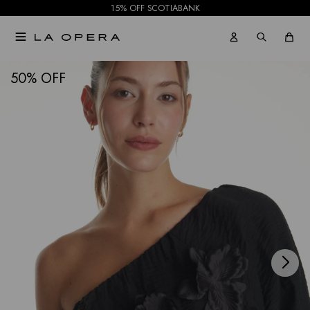
15% OFF SCOTIABANK

NOTIFICARME
50