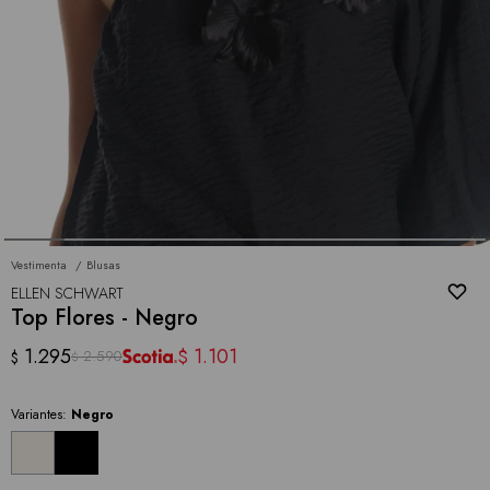
Vestimenta
Blusas
ELLEN SCHWART
Top Flores - Negro
1.295
1.101
$
2.590
$
$
Variantes:
Negro