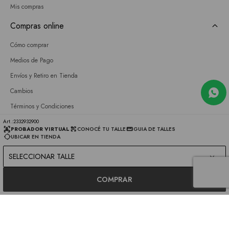
Mis compras
Compras online
Cómo comprar
Medios de Pago
Envíos y Retiro en Tienda
Cambios
Términos y Condiciones
GIFT CARD
2332932900
PROBADOR VIRTUAL
CONOCÉ TU TALLE
GUIA DE TALLES
UBICAR EN TIENDA
Empresa
SELECCIONAR TALLE
Sobre nosotros
Nuestras tiendas
COMPRAR
Únete a nuestro equipo
Contacto