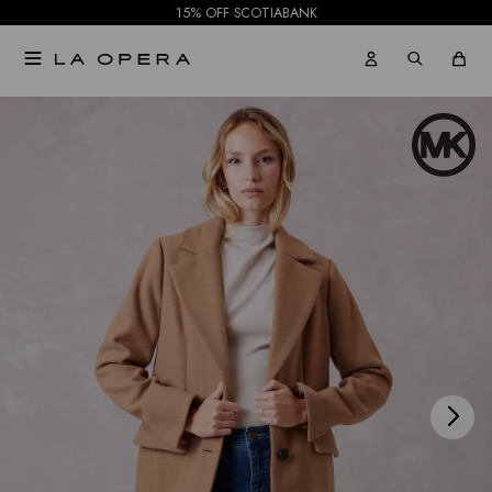
15% OFF SCOTIABANK

NOTIFICARME