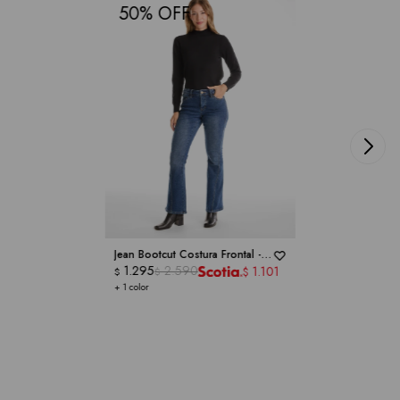
50
Jean Bootcut Costura Frontal -
ROYALTY COLLECTION
1.295
2.590
1.101
$
$
$
+ 1 color