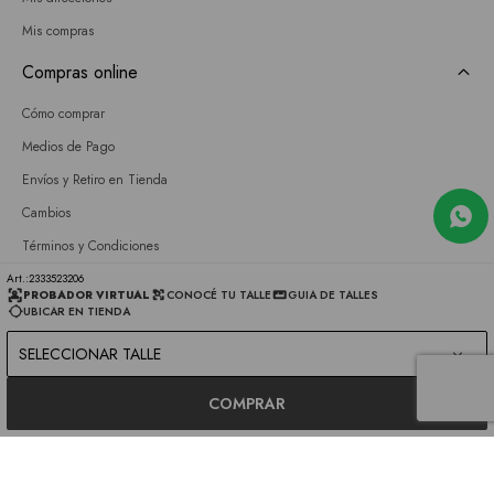
Mis compras
Compras online
Cómo comprar
Medios de Pago
Envíos y Retiro en Tienda
Cambios
Términos y Condiciones
GIFT CARD
2333523206
PROBADOR VIRTUAL
CONOCÉ TU TALLE
GUIA DE TALLES
UBICAR EN TIENDA
Empresa
SELECCIONAR TALLE
Sobre nosotros
Nuestras tiendas
COMPRAR
Únete a nuestro equipo
Contacto