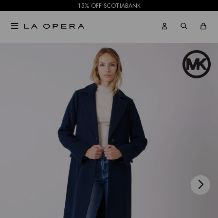
15% OFF SCOTIABANK

NOTIFICARME