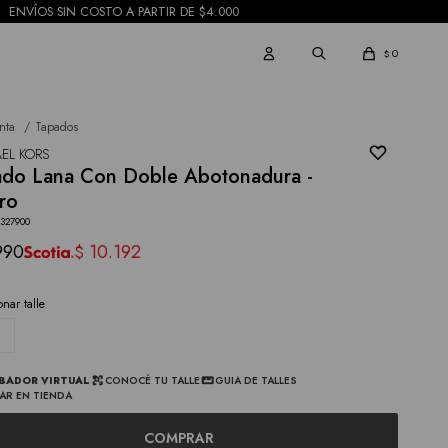
0
$
nta
Tapados
EL KORS
ado Lana Con Doble Abotonadura -
ro
3327900
990
10.192
$
onar talle
BADOR VIRTUAL
CONOCÉ TU TALLE
GUIA DE TALLES
AR EN TIENDA
COMPRAR