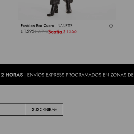
Pantalon Eco Cuero -
NANETTE
1.595
3.190
1.356
$
$
$
SUSCRIBIRME