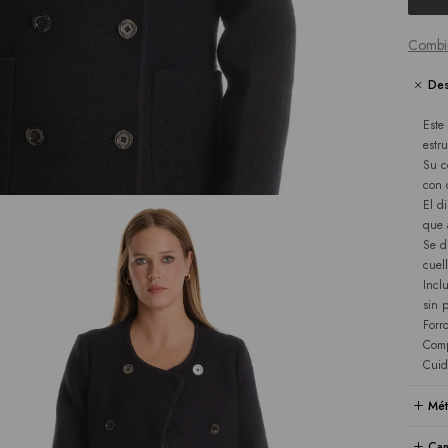
Combi
Des
Este
estr
Su c
con 
El d
que 
Se d
cuell
Incl
sin 
Forr
Comp
Cuid
Mét
Cam