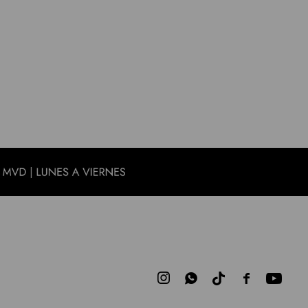


