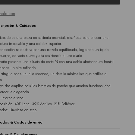
nalo con
cripción & Cuidados
 tapado es una pieza de sastrería esencial, diseñada para ofrecer una
uctura impecable y una calidez superior.
onfección se destaca por una mezcla equilibrada, logrando un tejido
cuerpo, de tacto suave y alta resistencia al uso diario.
iseño presenta una silueta de corte ¾ con una doble abotonadura frontal
aporta un aire refinado.
istingue por su cuello redondo, un detalle minimalista que estiliza el
o.
uye dos amplios bolsillos laterales de parche que añaden funcionalidad
perder la elegancia.
o interno a tono.
osición: 40% Lana, 39% Acrílico, 21% Poliéster.
ados: Limpieza en seco.
odos & Costos de envío
bios & Devoluciones