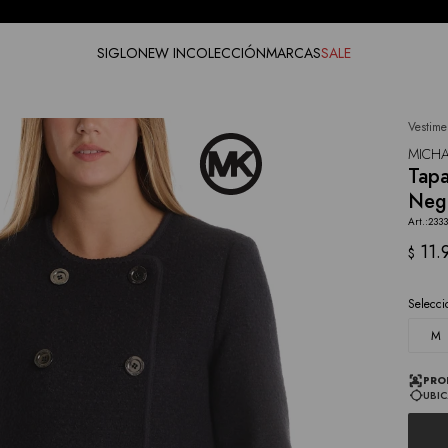
ENVÍOS SIN COSTO A PARTIR DE $4.000
SIGLO
NEW IN
COLECCIÓN
MARCAS
SALE
Vestime
NOTIFICARME
MICHA
Tap
Neg
233
11.
$
Selecci
M
PRO
UBIC