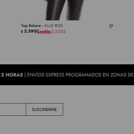
Top Relieve -
ALLIE ROSE
2.390
2.032
$
$
SUSCRIBIRME