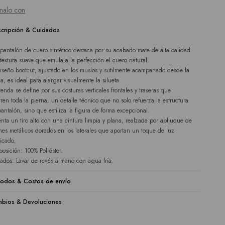
nalo con
cripción & Cuidados
 pantalón de cuero sintético destaca por su acabado mate de alta calidad
 textura suave que emula a la perfección el cuero natural.
iseño bootcut, ajustado en los muslos y sutilmente acampanado desde la
la, es ideal para alargar visualmente la silueta.
renda se define por sus costuras verticales frontales y traseras que
rren toda la pierna, un detalle técnico que no solo refuerza la estructura
pantalón, sino que estiliza la figura de forma excepcional.
enta un tiro alto con una cintura limpia y plana, realzada por apliuque de
nes metálicos dorados en los laterales que aportan un toque de luz
ticado.
osición: 100% Poliéster.
ados: Lavar de revés a mano con agua fría.
odos & Costos de envío
bios & Devoluciones