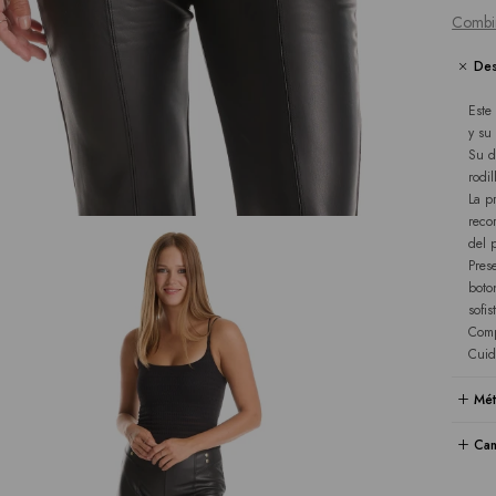
Combi
Des
Este
y su
Su d
rodil
La p
reco
del 
Pres
boto
sofis
Comp
Cuid
Mét
Cam