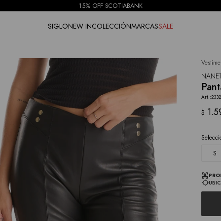
15% OFF SCOTIABANK
SIGLO
NEW IN
COLECCIÓN
MARCAS
SALE
Vestime
NOTIFICARME
NANE
Pant
233
1.5
$
Selecci
S
PRO
UBIC