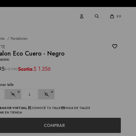
0
$
nta
Pantalones
TTE
alon Eco Cuero - Negro
2682900
95
1.356
$
3.190
$
onar talle
M
L
XL
BADOR VIRTUAL
CONOCÉ TU TALLE
GUIA DE TALLES
AR EN TIENDA
COMPRAR