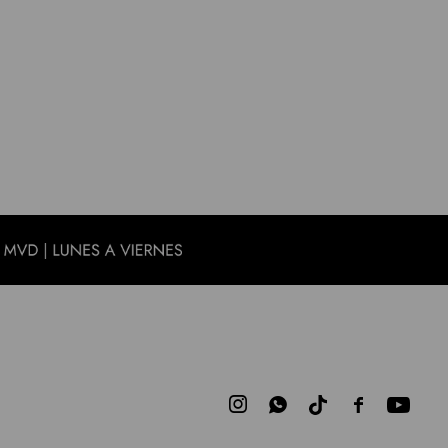


