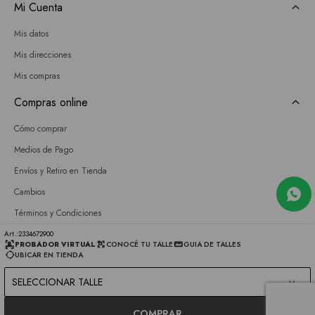
Mi Cuenta
Mis datos
Mis direcciones
Mis compras
Compras online
Cómo comprar
Medios de Pago
Envíos y Retiro en Tienda
Cambios
Términos y Condiciones
GIFT CARD
2334672900
PROBADOR VIRTUAL
CONOCÉ TU TALLE
GUIA DE TALLES
UBICAR EN TIENDA
Empresa
SELECCIONAR TALLE
Sobre nosotros
Nuestras tiendas
COMPRAR