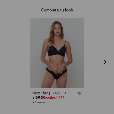
Completá tu look
Panty Thong -
MONTELLE
690
587
$
$
+ 3 colores