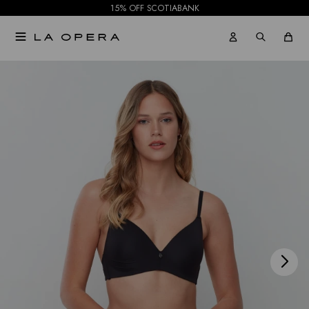
15% OFF SCOTIABANK

NOTIFICARME