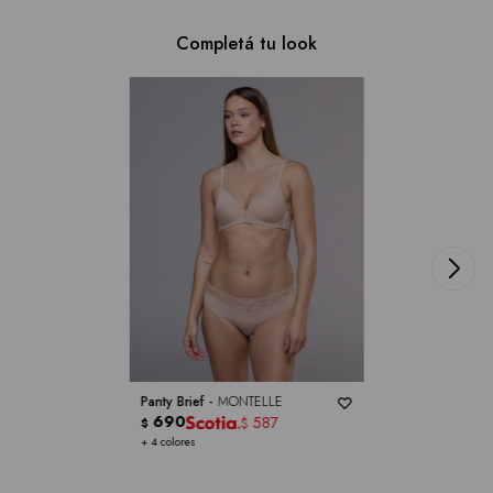
Completá tu look
Panty Brief -
MONTELLE
690
587
$
$
+ 4 colores