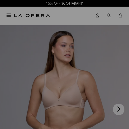
15% OFF SCOTIABANK

NOTIFICARME