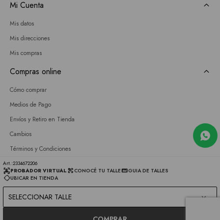
Mi Cuenta
Mis datos
Mis direcciones
Mis compras
Compras online
Cómo comprar
Medios de Pago
Envíos y Retiro en Tienda
Cambios
Términos y Condiciones
GIFT CARD
2334672206
PROBADOR VIRTUAL
CONOCÉ TU TALLE
GUIA DE TALLES
UBICAR EN TIENDA
Empresa
SELECCIONAR TALLE
Sobre nosotros
Nuestras tiendas
COMPRAR