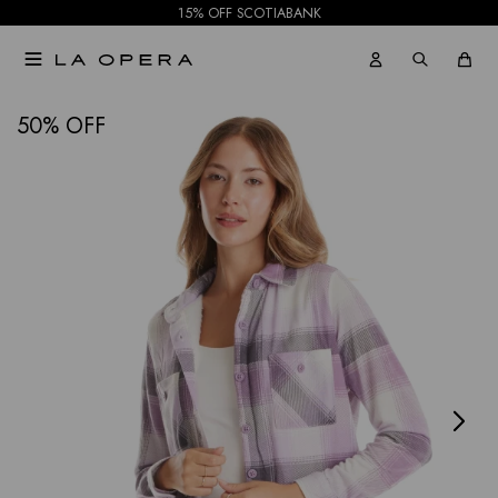
15% OFF SCOTIABANK

NOTIFICARME
50