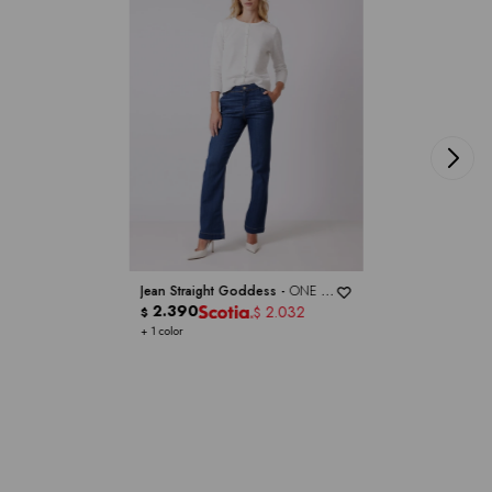
Jean Straight Goddess -
ONE 5
ONE
2.390
2.032
$
$
+ 1 color