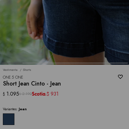
Vestimenta
Shorts
ONE 5 ONE
Short Jean Cinto - Jean
1.095
931
$
2.190
$
$
Variantes:
Jean