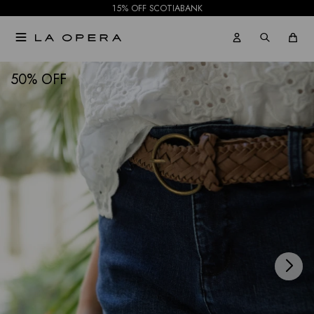
15% OFF SCOTIABANK

NOTIFICARME
50