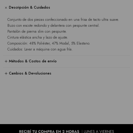
Descripción & Cuidados
Conjunto de dos piezas confeccionado en una frisa de tacto ultra suave.
Buzo con escote redondo y delantera con pespunte central.
Pantalón de pierna slim con pespunte.
Cintura elástica ancha y lazo de ajuste.
Composición: 48% Poliéster, 47% Modal, 5% Elastano.
Cuidados: Lavar a máquina con agua fría.
Métodos & Costos de envío
Cambios & Devoluciones