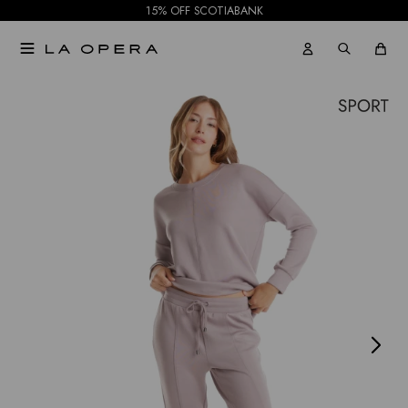
15% OFF SCOTIABANK

NOTIFICARME