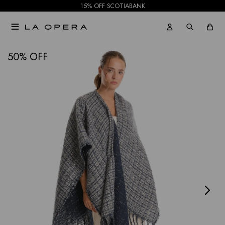
15% OFF SCOTIABANK

NOTIFICARME
50