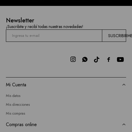
Newsletter
¡Suscribite y recibí todas nuestras novedades!
SUSCRIBIRM



Mi Cuenta
Mis datos
Mis direcciones
Mis compras
Compras online