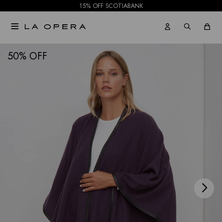
15% OFF SCOTIABANK

NOTIFICARME
50