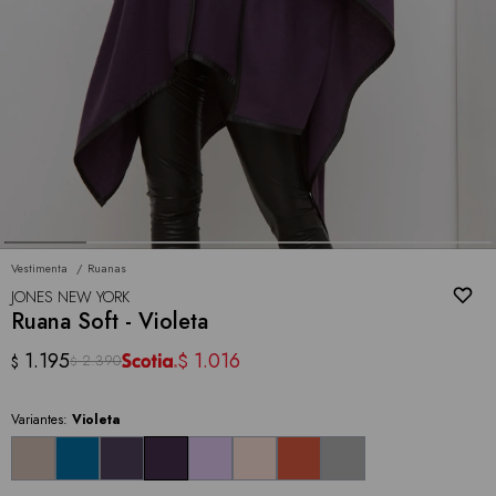
Vestimenta
Ruanas
JONES NEW YORK
Ruana Soft - Violeta
1.195
1.016
$
2.390
$
$
Variantes:
Violeta