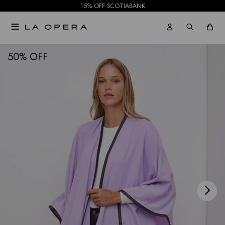
15% OFF SCOTIABANK

NOTIFICARME
50