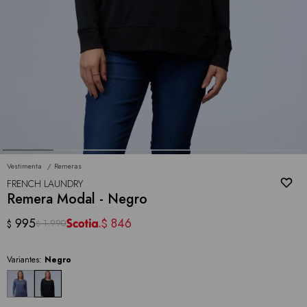
Vestimenta
Remeras
FRENCH LAUNDRY
Remera Modal - Negro
995
846
$
1.990
$
$
Variantes:
Negro