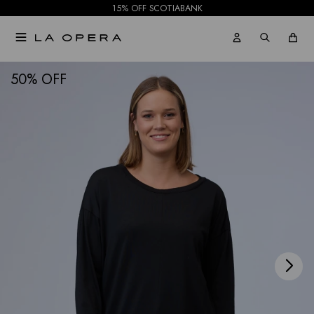
15% OFF SCOTIABANK

NOTIFICARME
50