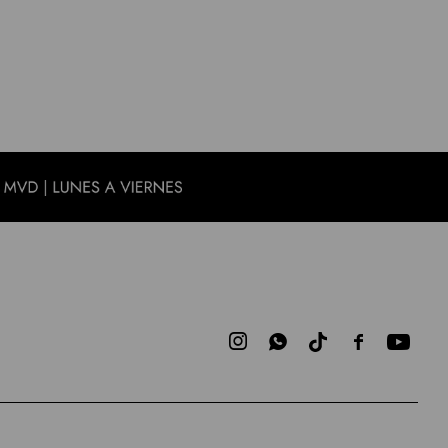


