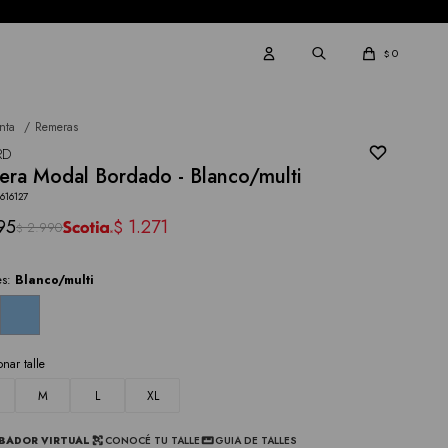
0
$
nta
Remeras
RD
ra Modal Bordado - Blanco/multi
616127
95
1.271
$
2.990
$
es:
Blanco/multi
onar talle
M
L
XL
BADOR VIRTUAL
CONOCÉ TU TALLE
GUIA DE TALLES