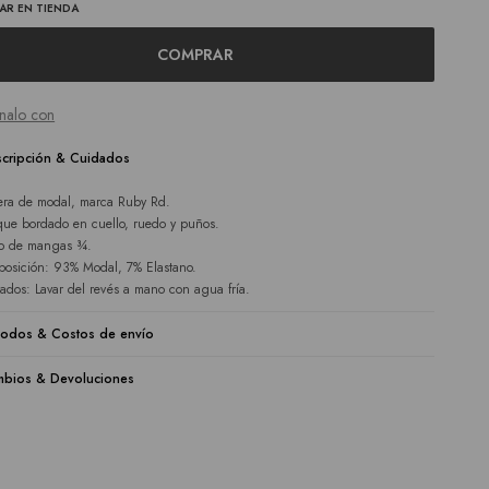
AR EN TIENDA
COMPRAR
nalo con
cripción & Cuidados
ra de modal, marca Ruby Rd.
que bordado en cuello, ruedo y puños.
o de mangas ¾.
osición: 93% Modal, 7% Elastano.
ados: Lavar del revés a mano con agua fría.
odos & Costos de envío
bios & Devoluciones