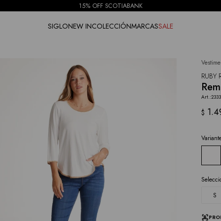
15% OFF SCOTIABANK
SIGLO
NEW IN
COLECCIÓN
MARCAS
SALE
Vestime
NOTIFICARME
RUBY 
Reme
2333
1.4
$
Variant
Selecci
S
PRO