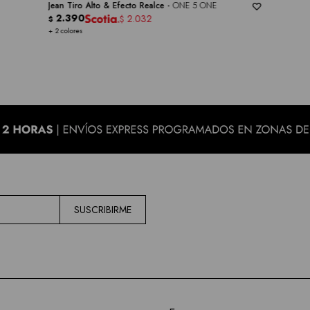
Jean Tiro Alto & Efecto Realce -
ONE 5 ONE
2.390
2.032
$
$
+ 2 colores
SUSCRIBIRME