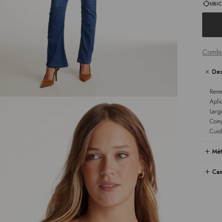
UBIC
Combi
Des
Reme
Apli
Larg
Comp
Cuid
Mét
Cam