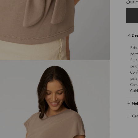
UBIC
Des
Esta
perm
Su e
pero
Conf
para
Comp
Cuid
Mét
Cam