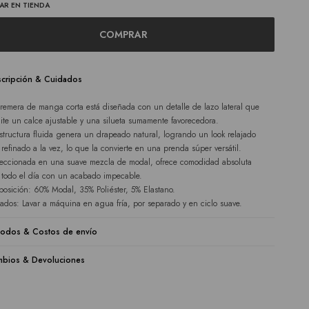
AR EN TIENDA
COMPRAR
cripción & Cuidados
 remera de manga corta está diseñada con un detalle de lazo lateral que
ite un calce ajustable y una silueta sumamente favorecedora.
structura fluida genera un drapeado natural, logrando un look relajado
 refinado a la vez, lo que la convierte en una prenda súper versátil.
eccionada en una suave mezcla de modal, ofrece comodidad absoluta
 todo el día con un acabado impecable.
osición: 60% Modal, 35% Poliéster, 5% Elastano.
ados: Lavar a máquina en agua fría, por separado y en ciclo suave.
odos & Costos de envío
bios & Devoluciones