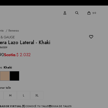
0
$
nta
Remeras
 & GAUGE
ra Lazo Lateral - Khaki
3865209
90
2.032
$
es:
Khaki
onar talle
M
L
XL
BADOR VIRTUAL
CONOCÉ TU TALLE
GUIA DE TALLES