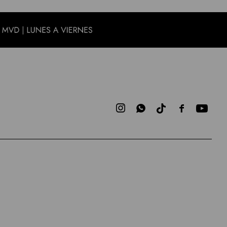


