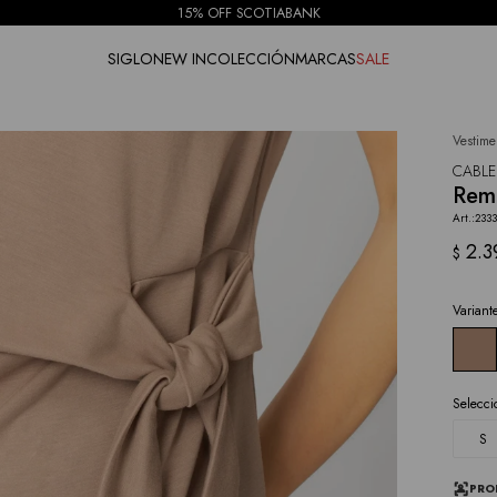
15% OFF SCOTIABANK
SIGLO
NEW IN
COLECCIÓN
MARCAS
SALE
Vestime
NOTIFICARME
CABLE
Reme
233
2.3
$
Variant
Selecci
S
PRO