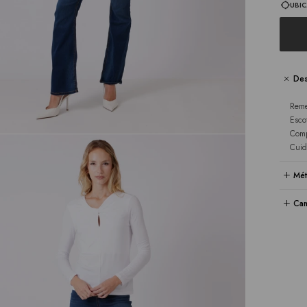
UBIC
Des
Reme
Esco
Comp
Cuid
Mét
Cam