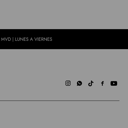


