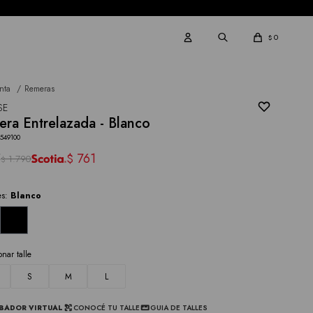
0
$
nta
Remeras
SE
ra Entrelazada - Blanco
549100
5
761
$
1.790
$
es:
Blanco
onar talle
S
M
L
BADOR VIRTUAL
CONOCÉ TU TALLE
GUIA DE TALLES