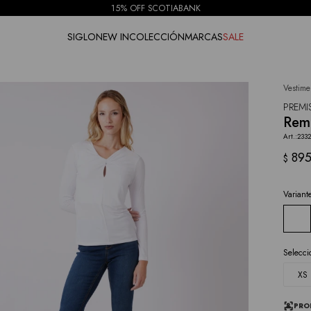
15% OFF SCOTIABANK
SIGLO
NEW IN
COLECCIÓN
MARCAS
SALE
Vestime
NOTIFICARME
PREMI
Reme
2332
89
$
Variant
Selecci
XS
PRO