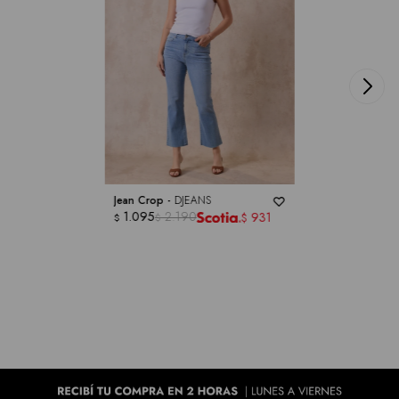
Jean Crop -
DJEANS
1.095
2.190
931
$
$
$