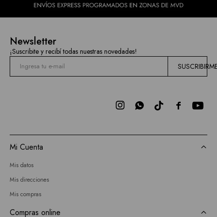
Newsletter
¡Suscribite y recibí todas nuestras novedades!
SUSCRIBIRM



Mi Cuenta
Mis datos
Mis direcciones
Mis compras
Compras online