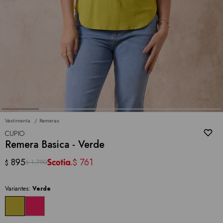
Vestimenta
Remeras
CUPIO
Remera Basica - Verde
895
761
$
1.790
$
$
Variantes:
Verde