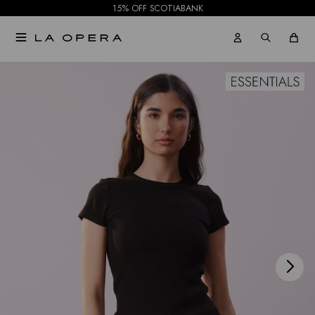
15% OFF SCOTIABANK

NOTIFICARME