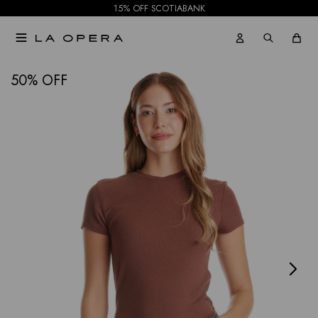
15% OFF SCOTIABANK

NOTIFICARME
50