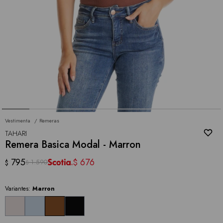
Vestimenta
Remeras
TAHARI
Remera Basica Modal - Marron
795
676
$
1.590
$
$
Variantes:
Marron