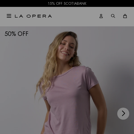
15% OFF SCOTIABANK

NOTIFICARME
50