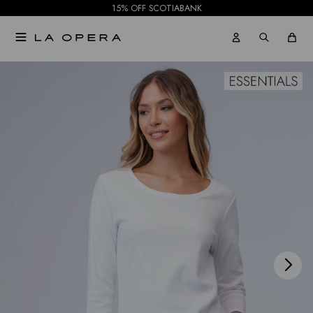
15% OFF SCOTIABANK

NOTIFICARME