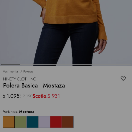
Vestimenta
Poleras
NINETY CLOTHING
Polera Basica - Mostaza
1.095
931
$
2.190
$
$
Variantes:
Mostaza