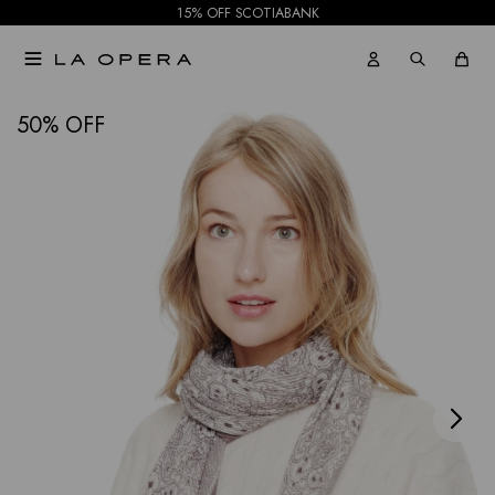
15% OFF SCOTIABANK

NOTIFICARME
50