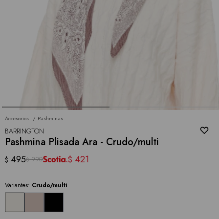
Accesorios
Pashminas
BARRINGTON
Pashmina Plisada Ara - Crudo/multi
495
421
$
990
$
$
Variantes:
Crudo/multi