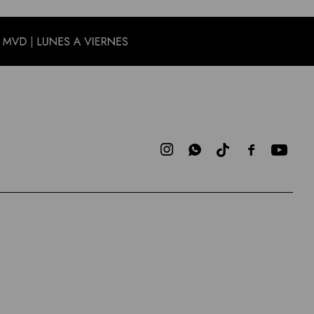


