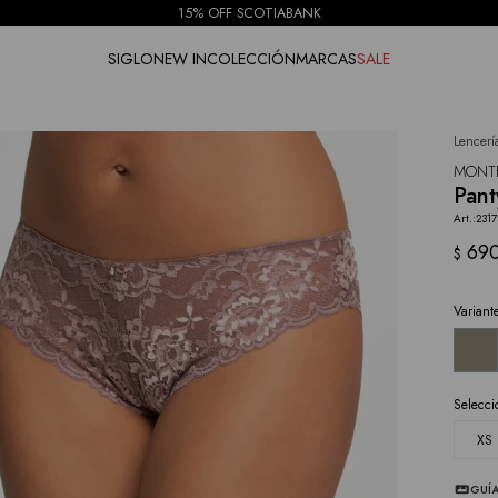
15% OFF SCOTIABANK
SIGLO
NEW IN
COLECCIÓN
MARCAS
SALE
Lencerí
NOTIFICARME
MONT
Pant
2317
69
$
Variant
Selecci
XS
GUÍA