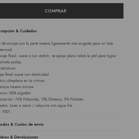
COMPRAR
cripción & Cuidados
y de encaje con la parte trasera ligeramente más angosta para un look
sensual.
ncaje floral, suave y con stretch, se apoya plano sobre la piel para lograr
ilueta prolija.
terísticas:
aje floral suave con elasticidad
tico ultraplano en la cintura
ertura trasera mínima
uerzo 100% algodón
osición: 76% Poliamida, 15% Elastano, 9% Poliéster.
ados: Lavar a mano / máquina con agua fría.
e: 9001.
odos & Costos de envío
bios & Devoluciones