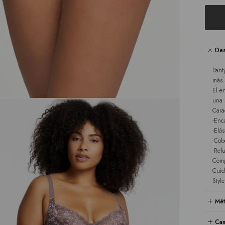
Des
Pant
más 
El e
una s
Carac
-Enc
-Elás
-Cob
-Ref
Comp
Cuid
Styl
Mét
Cam