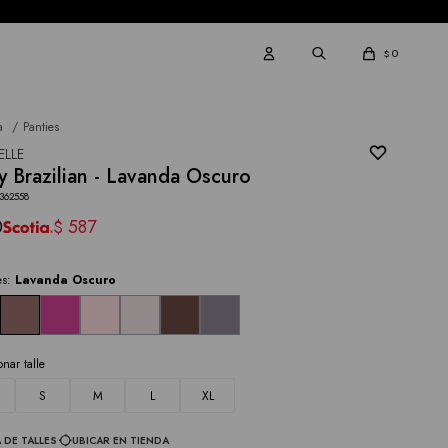
0
$
a
Panties
ELLE
y Brazilian - Lavanda Oscuro
362558
0
587
$
es:
Lavanda Oscuro
onar talle
S
M
L
XL
 DE TALLES
UBICAR EN TIENDA